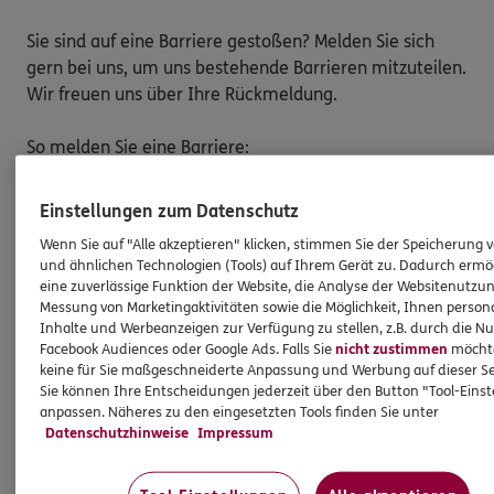
Sie sind auf eine Barriere gestoßen? Melden Sie sich
gern bei uns, um uns bestehende Barrieren mitzuteilen.
Wir freuen uns über Ihre Rückmeldung.
So melden Sie eine Barriere:
Bitte teilen Sie mit,
auf welcher Webseite
Sie auf
Einstellungen zum Datenschutz
eine Barriere gestoßen sind. Kopieren Sie hierzu
den Link aus der Adresszeile Ihres Browsers.
Wenn Sie auf "Alle akzeptieren" klicken, stimmen Sie der Speicherung 
und ähnlichen Technologien (Tools) auf Ihrem Gerät zu. Dadurch ermö
Schicken Sie den
Link zusammen mit einem
eine zuverlässige Funktion der Website, die Analyse der Websitenutzun
Hinweis auf den Text oder Service
, der Ihnen
Messung von Marketingaktivitäten sowie die Möglichkeit, Ihnen persona
Schwierigkeiten bereitet hat, an:
Inhalte und Werbeanzeigen zur Verfügung zu stellen, z.B. durch die N
barriere.melden@ergo.de
Facebook Audiences oder Google Ads. Falls Sie
nicht zustimmen
möchten
keine für Sie maßgeschneiderte Anpassung und Werbung auf dieser Se
Bitte senden Sie an diese E-Mail-Adresse nur
Sie können Ihre Entscheidungen jederzeit über den Button "Tool-Eins
Anmerkungen zum Thema „Barrierefreiheit“
und
anpassen. Näheres zu den eingesetzten Tools finden Sie unter
keine Daten oder Informationen zu Ihrem
Datenschutzhinweise
Impressum
persönlichen Versicherungsschutz.