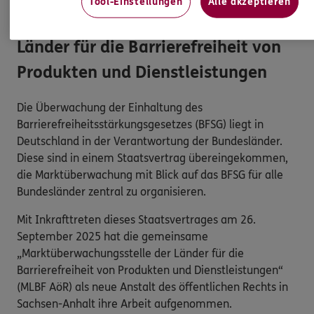
Tool-Einstellungen
Alle akzeptieren
Marktüberwachungsstelle der
Länder für die Barrierefreiheit von
Produkten und Dienstleistungen
Die Überwachung der Einhaltung des
Barrierefreiheitsstärkungsgesetzes (BFSG) liegt in
Deutschland in der Verantwortung der Bundesländer.
Diese sind in einem Staatsvertrag übereingekommen,
die Marktüberwachung mit Blick auf das BFSG für alle
Bundesländer zentral zu organisieren.
Mit Inkrafttreten dieses Staatsvertrages am 26.
September 2025 hat die gemeinsame
„Marktüberwachungsstelle der Länder für die
Barrierefreiheit von Produkten und Dienstleistungen“
(MLBF AöR) als neue Anstalt des öffentlichen Rechts in
Sachsen-Anhalt ihre Arbeit aufgenommen.