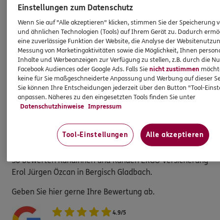
Einstellungen zum Datenschutz
Wenn Sie auf "Alle akzeptieren" klicken, stimmen Sie der Speicherung 
Erol Jürgen
Özcan
und ähnlichen Technologien (Tools) auf Ihrem Gerät zu. Dadurch ermö
Bankkaufmann,
eine zuverlässige Funktion der Website, die Analyse der Websitenutzun
Messung von Marketingaktivitäten sowie die Möglichkeit, Ihnen persona
Versicherungsfachmann
Inhalte und Werbeanzeigen zur Verfügung zu stellen, z.B. durch die N
(BWV)
Facebook Audiences oder Google Ads. Falls Sie
nicht zustimmen
möchten
keine für Sie maßgeschneiderte Anpassung und Werbung auf dieser Se
Tel:
Sie können Ihre Entscheidungen jederzeit über den Button "Tool-Eins
02206/951075
anpassen. Näheres zu den eingesetzten Tools finden Sie unter
Mobil:
0800/664 8809
Datenschutzhinweise
Impressum
KUNDENZUFRIEDENHEIT
Tool-Einstellungen
Alle akzeptieren
Bewerten Sie hier
So bewerten Kundinnen und Kunden ERGO Versicherung
Erol Jürgen Özcan in Bergisch Gladbach.
Geben Sie hier gerne Ihre Bewertung ab.
4.9
/
5