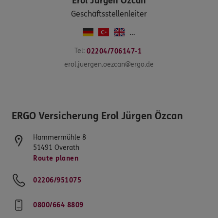
Erol Jürgen
Özcan
Geschäftsstellenleiter
…
Tel:
02204/706147-1
erol.juergen.oezcan@ergo.de
ERGO Versicherung Erol Jürgen Özcan
Hammermühle 8
51491
Overath
Route planen
02206/951075
0800/664 8809