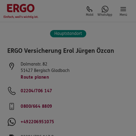
Mobil
WhatsApp
Menü
Hauptstandort
ERGO Versicherung Erol Jürgen Özcan
Dolmanstr. 82
51427
Bergisch Gladbach
Route planen
02204/706 147
0800/664 8809
+492206951075