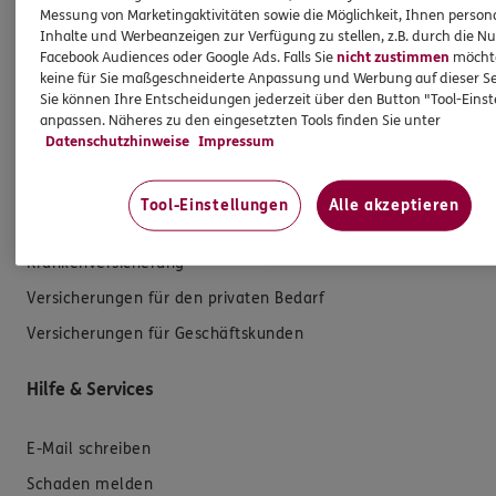
Messung von Marketingaktivitäten sowie die Möglichkeit, Ihnen persona
Inhalte und Werbeanzeigen zur Verfügung zu stellen, z.B. durch die N
Facebook Audiences oder Google Ads. Falls Sie
nicht zustimmen
möchten
keine für Sie maßgeschneiderte Anpassung und Werbung auf dieser Se
Sie können Ihre Entscheidungen jederzeit über den Button "Tool-Eins
anpassen. Näheres zu den eingesetzten Tools finden Sie unter
Produkte
Datenschutzhinweise
Impressum
Zahnversicherungen
Tool-Einstellungen
Alle akzeptieren
Kfz-Versicherung
Krankenversicherung
Versicherungen für den privaten Bedarf
Versicherungen für Geschäftskunden
Hilfe & Services
E-Mail schreiben
Schaden melden