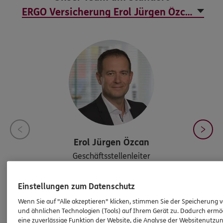
Erol Jürgen
Özcan
Geschäftsstellenleiter
…
Einstellungen zum Datenschutz
Tel:
02204/706147-1
Wenn Sie auf "Alle akzeptieren" klicken, stimmen Sie der Speicherung 
erol.juergen.oezcan@ergo.de
und ähnlichen Technologien (Tools) auf Ihrem Gerät zu. Dadurch ermö
eine zuverlässige Funktion der Website, die Analyse der Websitenutzun